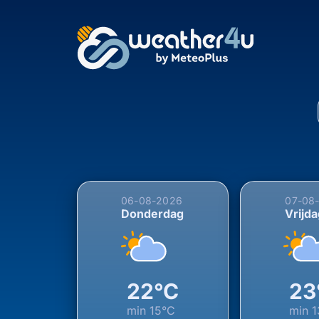
5-daagse weersverwac
06-08-2026
07-08
Donderdag
Vrijd
22°C
23
min
15°C
min
1