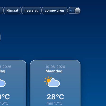
n
klimaat
neerslag
zonne-uren
☀︎
☾
id-Holland, Nederland (06-0
8-2026
10-08-2026
dag
Maandag
0°C
28°C
15°C
min
17°C