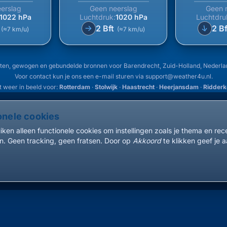
erslag
Geen neerslag
Geen 
1022 hPa
Luchtdruk:
1020 hPa
Luchtdru
↑
t
2 Bft
2 B
↑
(≈7 km/u)
(≈7 km/u)
ten, gewogen en gebundelde bronnen voor Barendrecht, Zuid-Holland, Nederl
Voor contact kun je ons een e-mail sturen via
support@weather4u.nl
.
 weer in beeld voor:
Rotterdam
·
Stolwijk
·
Haastrecht
·
Heerjansdam
·
Ridderk
onele cookies
ken alleen functionele cookies om instellingen zoals je thema en re
. Geen tracking, geen fratsen. Door op
Akkoord
te klikken geef je a