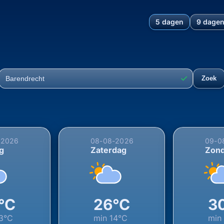
5 dagen
9 dage
hting voor Barendrecht, Zu
✓
Zoek
Plaats
-2026
08-08-2026
09-0
ag
Zaterdag
Zon
°C
26°C
3
3°C
min
14°C
min