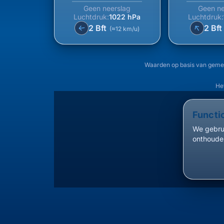
Geen neerslag
Geen ne
Luchtdruk:
1022 hPa
Luchtdruk:
↑
2 Bft
2 Bf
↑
(≈12 km/u)
Waarden op basis van geme
Het
Functi
We gebrui
onthouden