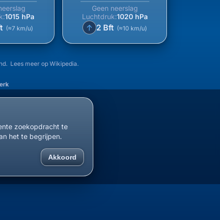
neerslag
Geen neerslag
k:
1015 hPa
Luchtdruk:
1020 hPa
↑
ft
2 Bft
(≈7 km/u)
(≈10 km/u)
and. Lees meer op
Wikipedia
.
erk
cente zoekopdracht te
an het te begrijpen.
Akkoord