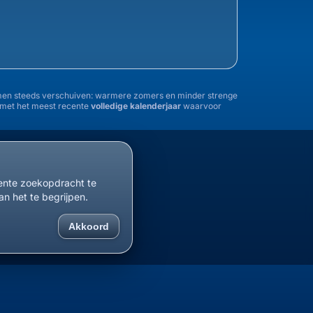
tremen steeds verschuiven: warmere zomers en minder strenge
n met het meest recente
volledige kalenderjaar
waarvoor
1955
1960
1965
1970
1975
1980
1985
cente zoekopdracht te
an het te begrijpen.
Akkoord