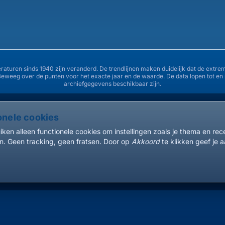
35°
33°
30°
eraturen sinds 1940 zijn veranderd. De trendlijnen maken duidelijk dat de ex
Beweeg over de punten voor het exacte jaar en de waarde. De data lopen tot e
28°
archiefgegevens beschikbaar zijn.
25°
onele cookies
1940
1945
1950
ken alleen functionele cookies om instellingen zoals je thema en re
. Geen tracking, geen fratsen. Door op
Akkoord
te klikken geef je a