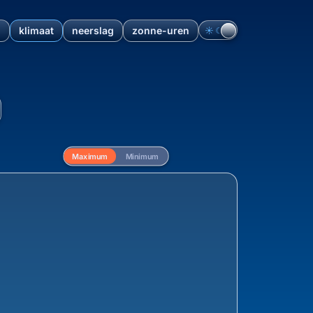
n
klimaat
neerslag
zonne-uren
☀︎
☾
 maximum- en minimumtempera
Maximum
Minimum
Ontwikkeling van de maximum temperatu