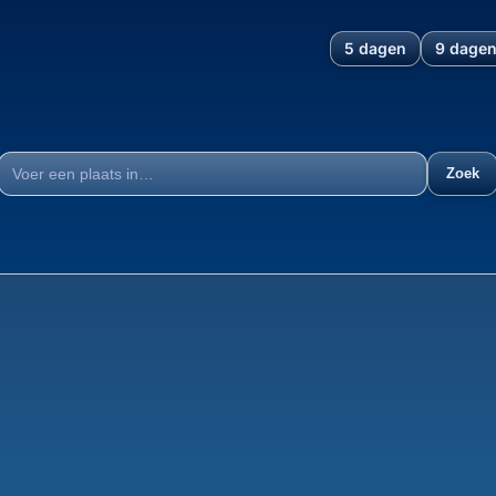
5 dagen
9 dage
icht en klimaatdata van de
Zoek
Plaats
38°