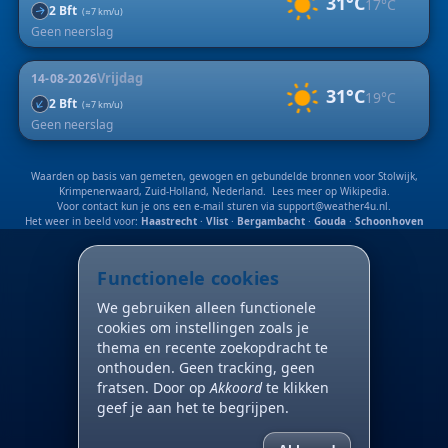
31°C
17°C
2 Bft
↑
(≈7 km/u)
Geen neerslag
Vrijdag
14-08-2026
31°C
19°C
↑
2 Bft
(≈7 km/u)
Geen neerslag
Waarden op basis van gemeten, gewogen en gebundelde bronnen voor Stolwijk,
Krimpenerwaard, Zuid-Holland, Nederland. Lees meer op
Wikipedia
.
Voor contact kun je ons een e-mail sturen via
support@weather4u.nl
.
Het weer in beeld voor:
Haastrecht
·
Vlist
·
Bergambacht
·
Gouda
·
Schoonhoven
Functionele cookies
We gebruiken alleen functionele
cookies om instellingen zoals je
thema en recente zoekopdracht te
onthouden. Geen tracking, geen
fratsen. Door op
Akkoord
te klikken
geef je aan het te begrijpen.