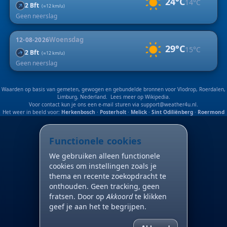
24°C
14°C
↑
2 Bft
(≈12 km/u)
Geen neerslag
Woensdag
12-08-2026
29°C
15°C
2 Bft
↑
(≈12 km/u)
Geen neerslag
Waarden op basis van gemeten, gewogen en gebundelde bronnen voor Vlodrop, Roerdalen,
Limburg, Nederland. Lees meer op
Wikipedia
.
Voor contact kun je ons een e-mail sturen via
support@weather4u.nl
.
Het weer in beeld voor:
Herkenbosch
·
Posterholt
·
Melick
·
Sint Odiliënberg
·
Roermond
Functionele cookies
We gebruiken alleen functionele
cookies om instellingen zoals je
thema en recente zoekopdracht te
onthouden. Geen tracking, geen
fratsen. Door op
Akkoord
te klikken
geef je aan het te begrijpen.