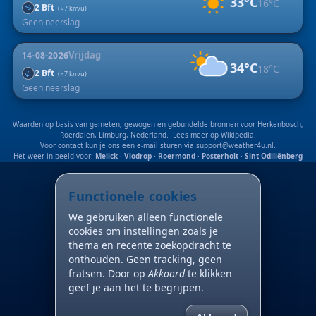
33°C
16°C
2 Bft
↑
(≈7 km/u)
Geen neerslag
Vrijdag
14-08-2026
34°C
18°C
↑
2 Bft
(≈7 km/u)
Geen neerslag
Waarden op basis van gemeten, gewogen en gebundelde bronnen voor Herkenbosch,
Roerdalen, Limburg, Nederland. Lees meer op
Wikipedia
.
Voor contact kun je ons een e-mail sturen via
support@weather4u.nl
.
Het weer in beeld voor:
Melick
·
Vlodrop
·
Roermond
·
Posterholt
·
Sint Odiliënberg
Functionele cookies
We gebruiken alleen functionele
cookies om instellingen zoals je
thema en recente zoekopdracht te
onthouden. Geen tracking, geen
fratsen. Door op
Akkoord
te klikken
geef je aan het te begrijpen.