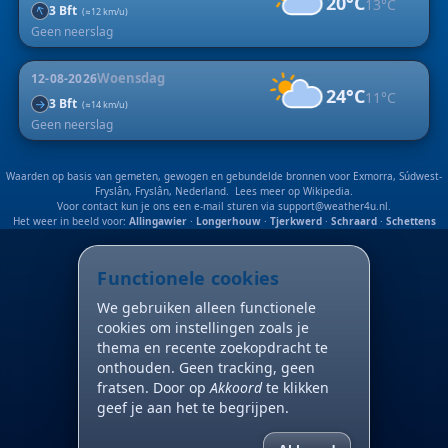
20°C
13°C
↑
3 Bft
(≈12 km/u)
Geen neerslag
Woensdag
12-08-2026
24°C
11°C
3 Bft
↑
(≈14 km/u)
Geen neerslag
Waarden op basis van gemeten, gewogen en gebundelde bronnen voor Exmorra, Súdwest-
Fryslân, Fryslân, Nederland. Lees meer op
Wikipedia
.
Voor contact kun je ons een e-mail sturen via
support@weather4u.nl
.
Het weer in beeld voor:
Allingawier
·
Longerhouw
·
Tjerkwerd
·
Schraard
·
Schettens
Functionele cookies
We gebruiken alleen functionele
cookies om instellingen zoals je
thema en recente zoekopdracht te
onthouden. Geen tracking, geen
fratsen. Door op
Akkoord
te klikken
geef je aan het te begrijpen.