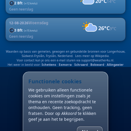
20°C
14°C
↑
2 Bft
(≈12 km/u)
Geen neerslag
Woensdag
12-08-2026
26°C
9°C
3 Bft
↑
(≈15 km/u)
Geen neerslag
Waarden op basis van gemeten, gewogen en gebundelde bronnen voor Longerhouw,
Súdwest-Fryslân, Fryslân, Nederland. Lees meer op
Wikipedia
.
Voor contact kun je ons een e-mail sturen via
support@weather4u.nl
.
Het weer in beeld voor:
Schettens
·
Exmorra
·
Schraard
·
Bolsward
·
Allingawier
Functionele cookies
We gebruiken alleen functionele
cookies om instellingen zoals je
thema en recente zoekopdracht te
onthouden. Geen tracking, geen
fratsen. Door op
Akkoord
te klikken
geef je aan het te begrijpen.