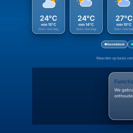
24°C
24°C
27°C
min 15°C
min 14°C
min 15°C
Geen neerslag
Geen neerslag
Geen neersla
Gemiddeld
Waarden op basis van
Functi
We gebrui
onthouden