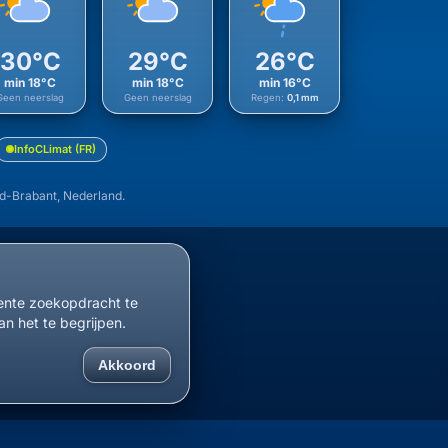
30°C
29°C
26°C
min 18°C
min 18°C
min 16°C
Geen neerslag
Geen neerslag
Regen:
0,1 mm
InfoCLimat (FR)
d-Brabant, Nederland.
cente zoekopdracht te
an het te begrijpen.
Akkoord