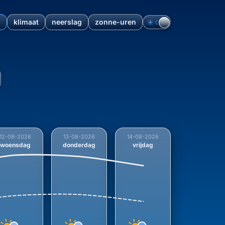
n
klimaat
neerslag
zonne-uren
☀︎
☾
rtrend over 9 dagen voor Be
12-08-2026
13-08-2026
14-08-2026
woensdag
donderdag
vrijdag