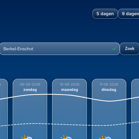
5 dagen
9 dage
rontwikkeling en temperatuu
✓
Zoek
Plaats
6
09-08-2026
10-08-2026
11-08-2026
zondag
maandag
dinsdag