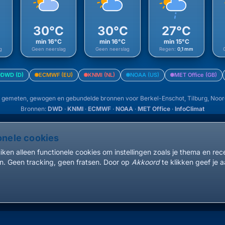
30°C
30°C
27°C
min 16°C
min 16°C
min 15°C
g
Geen neerslag
Geen neerslag
Regen:
0,1 mm
DWD (D)
ECMWF (EU)
KNMI (NL)
NOAA (US)
MET Office (GB)
 gemeten, gewogen en gebundelde bronnen voor Berkel-Enschot, Tilburg, Noor
Bronnen:
DWD
·
KNMI
·
ECMWF
·
NOAA
·
MET Office
·
InfoClimat
onele cookies
ken alleen functionele cookies om instellingen zoals je thema en re
. Geen tracking, geen fratsen. Door op
Akkoord
te klikken geef je a