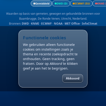
Gemiddeld
DWD (D)
ECMWF (EU)
KNMI (
Waarden op basis van gemeten, gewogen en gebundelde bronnen voor
Baambrugge, De Ronde Venen, Utrecht, Nederland.
Bronnen:
DWD
·
KNMI
·
ECMWF
·
NOAA
·
MET Office
·
InfoClimat
Functionele cookies
We gebruiken alleen functionele
cookies om instellingen zoals je
thema en recente zoekopdracht te
onthouden. Geen tracking, geen
fratsen. Door op
Akkoord
te klikken
geef je aan het te begrijpen.
Akkoord