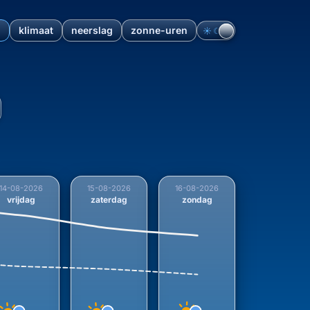
n
klimaat
neerslag
zonne-uren
☀︎
☾
rtrend over 9 dagen voor A
14-08-2026
15-08-2026
16-08-2026
vrijdag
zaterdag
zondag