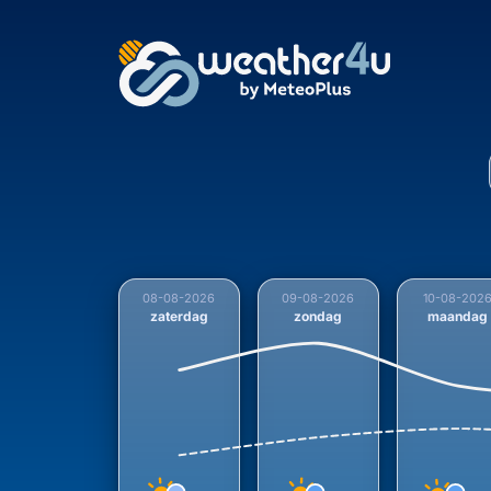
Verwachte temperatuu
08-08-2026
09-08-2026
10-08-202
zaterdag
zondag
maandag