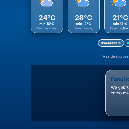
24°C
28°C
21°C
min 10°C
min 13°C
min 15°C
Geen neerslag
Geen neerslag
Regen:
0,6 m
Gemiddeld
Waarden op basi
Functi
We gebrui
onthouden