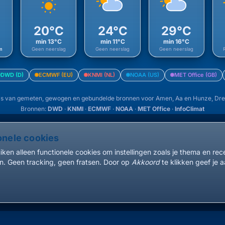
20°C
24°C
29°C
min 13°C
min 11°C
min 16°C
m
Geen neerslag
Geen neerslag
Geen neerslag
DWD (D)
ECMWF (EU)
KNMI (NL)
NOAA (US)
MET Office (GB)
s van gemeten, gewogen en gebundelde bronnen voor Amen, Aa en Hunze, Dre
Bronnen:
DWD
·
KNMI
·
ECMWF
·
NOAA
·
MET Office
·
InfoClimat
onele cookies
ken alleen functionele cookies om instellingen zoals je thema en re
. Geen tracking, geen fratsen. Door op
Akkoord
te klikken geef je a