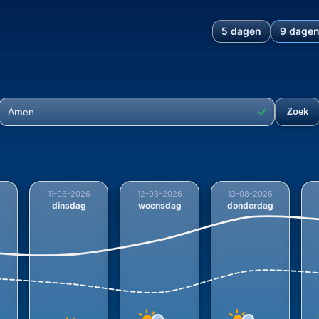
5 dagen
9 dage
rontwikkeling en temperatuu
✓
Zoek
Plaats
6
11-08-2026
12-08-2026
13-08-2026
dinsdag
woensdag
donderdag