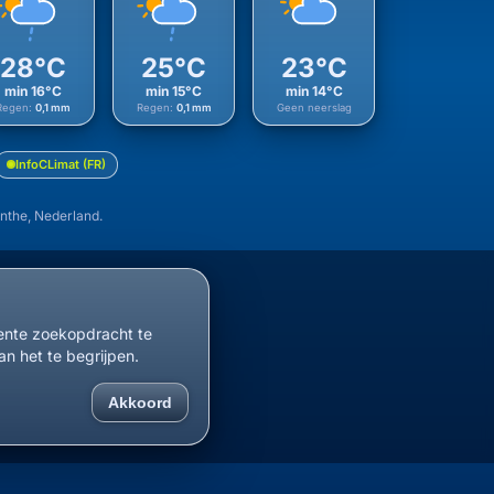
28°C
25°C
23°C
min 16°C
min 15°C
min 14°C
Regen:
0,1 mm
Regen:
0,1 mm
Geen neerslag
InfoCLimat (FR)
nthe, Nederland.
cente zoekopdracht te
an het te begrijpen.
Akkoord