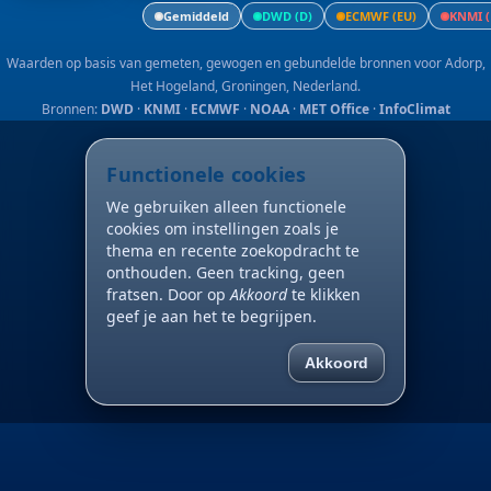
Gemiddeld
DWD (D)
ECMWF (EU)
KNMI (
Waarden op basis van gemeten, gewogen en gebundelde bronnen voor Adorp,
Het Hogeland, Groningen, Nederland.
Bronnen:
DWD
·
KNMI
·
ECMWF
·
NOAA
·
MET Office
·
InfoClimat
Functionele cookies
We gebruiken alleen functionele
cookies om instellingen zoals je
thema en recente zoekopdracht te
onthouden. Geen tracking, geen
fratsen. Door op
Akkoord
te klikken
geef je aan het te begrijpen.
Akkoord