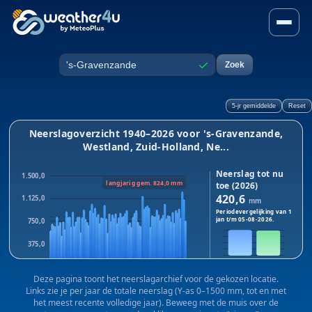
Neerslag in 's-Gravenzande,
✓
Zoek
Plaats
5-jr gemiddelde
Reset
Neerslagoverzicht 1940–2026 voor 's-Gravenzande,
Westland, Zuid-Holland, Ne...
Neerslag tot nu
1.500,0
langjarig gem. 824,0 mm
toe (2026)
420,6
1.125,0
mm
Periodevergelijking van 1
jan t/m
05-08-2026
.
750,0
375,0
2026
2025
0,0
Dit jaar:
420,6
mm · Vorig
Deze pagina toont het neerslagarchief voor de gekozen locatie.
1940
1983
2025
jaar:
413,0
mm
Links zie je per jaar de totale neerslag (Y-as 0–1500 mm, tot en met
Verschil:
+7,6
mm
het meest recente volledige jaar). Beweeg met de muis over de