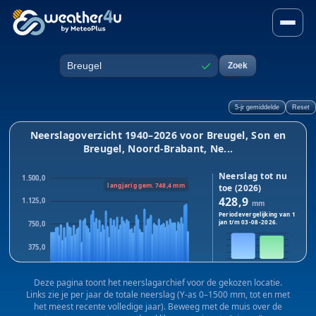
Neerslag in Breugel, Son en
✓
Zoek
Plaats
5-jr gemiddelde
Reset
Neerslagoverzicht 1940–2026 voor Breugel, Son en
Breugel, Noord-Brabant, Ne...
Neerslag tot nu
1.500,0
langjarig gem. 748,4 mm
toe (2026)
428,9
1.125,0
mm
Periodevergelijking van 1
jan t/m
03-08-2026
.
750,0
375,0
2026
2025
0,0
Dit jaar:
428,9
mm · Vorig
Deze pagina toont het neerslagarchief voor de gekozen locatie.
1940
1983
2025
jaar:
386,0
mm
Links zie je per jaar de totale neerslag (Y-as 0–1500 mm, tot en met
Verschil:
+42,9
mm
het meest recente volledige jaar). Beweeg met de muis over de