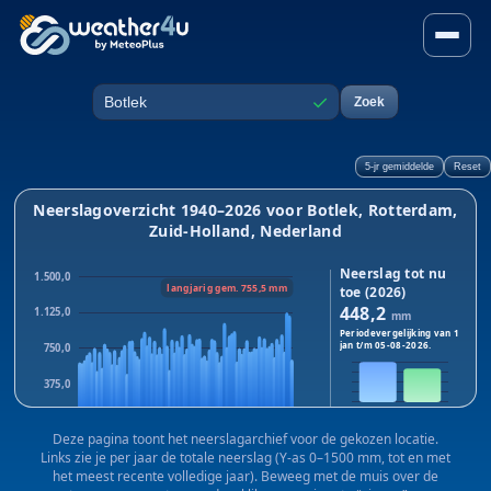
Neerslag in Botlek, Rotterda
✓
Zoek
Plaats
5-jr gemiddelde
Reset
Neerslagoverzicht 1940–2026 voor Botlek, Rotterdam,
Zuid-Holland, Nederland
Neerslag tot nu
1.500,0
langjarig gem. 755,5 mm
toe (2026)
448,2
1.125,0
mm
Periodevergelijking van 1
jan t/m
05-08-2026
.
750,0
375,0
2026
2025
0,0
Dit jaar:
448,2
mm · Vorig
Deze pagina toont het neerslagarchief voor de gekozen locatie.
1940
1983
2025
jaar:
375,3
mm
Links zie je per jaar de totale neerslag (Y-as 0–1500 mm, tot en met
Verschil:
+72,9
mm
het meest recente volledige jaar). Beweeg met de muis over de