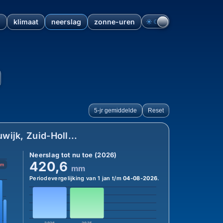
n
klimaat
neerslag
zonne-uren
☀︎
☾
id-Holland, Nederland: neer
5-jr gemiddelde
Reset
jk, Zuid-Holl...
Neerslag tot nu toe (2026)
420,6
mm
mm
Periodevergelijking van 1 jan t/m
04-08-2026
.