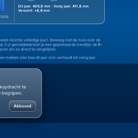
2026
2025
Dit jaar:
420,6
mm · Vorig jaar:
411,8
mm
Verschil:
+8,8
mm
2025
 meest recente volledige jaar). Beweeg met de muis over de
nop
5-jr gemiddelde
toon je een geanimeerde trendlijn: de
5-
jaren om ze direct te vergelijken.
en meteen zien hoe dit jaar zich verhoudt tot vorig jaar.
ekopdracht te
e begrijpen.
Akkoord