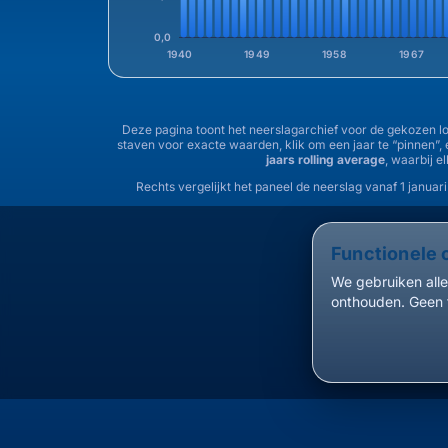
0,0
1940
1949
1958
1967
Deze pagina toont het neerslagarchief voor de gekozen loc
staven voor exacte waarden, klik om een jaar te “pinnen”,
jaars rolling average
, waarbij e
Rechts vergelijkt het paneel de neerslag vanaf 1 januari
Functionele 
We gebruiken alle
onthouden. Geen 