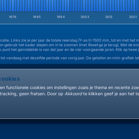
1976
1985
1994
2003
2012
2021
atie. Links zie je per jaar de totale neerslag (Y-as 0–1500 mm, tot en met het
 en gebruik het kader slepen om in te zoomen (met
Reset
ga je terug). Met de k
lk punt het gemiddelde is van dat jaar en de vier voorgaande jaren. Klik op twee 
 tot vandaag met dezelfde periode van vorig jaar. De getallen en mini-grafiek lat
cookies
en functionele cookies om instellingen zoals je thema en recente zo
tracking, geen fratsen. Door op
Akkoord
te klikken geef je aan het t