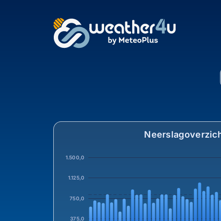
Neerslag in Bodegrav
Neerslagoverzic
1.500,0
1.125,0
750,0
375,0