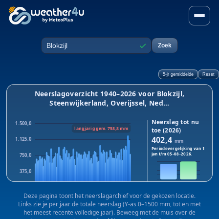
Neerslag in Blokzijl, Steenw
✓
Zoek
Plaats
5-jr gemiddelde
Reset
Neerslagoverzicht 1940–2026 voor Blokzijl,
Steenwijkerland, Overijssel, Ned...
Neerslag tot nu
1.500,0
langjarig gem. 758,8 mm
toe (2026)
402,4
1.125,0
mm
Periodevergelijking van 1
jan t/m
05-08-2026
.
750,0
375,0
2026
2025
0,0
Dit jaar:
402,4
mm · Vorig
Deze pagina toont het neerslagarchief voor de gekozen locatie.
1940
1983
2025
jaar:
460,5
mm
Links zie je per jaar de totale neerslag (Y-as 0–1500 mm, tot en met
Verschil:
-58,1
mm
het meest recente volledige jaar). Beweeg met de muis over de