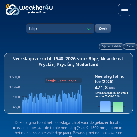
Neerslag in Blije, Noardeast
✓
Zoek
Plaats
5-jr gemiddelde
Reset
Neerslagoverzicht 1940–2026 voor Blije, Noardeast-
Fryslân, Fryslân, Nederland
Neerslag tot nu
1.500,0
langjarig gem. 773,4 mm
toe (2026)
471,8
1.125,0
mm
Periodevergelijking van 1
jan t/m
03-08-2026
.
750,0
375,0
2026
2025
0,0
Dit jaar:
471,8
mm · Vorig
Deze pagina toont het neerslagarchief voor de gekozen locatie.
1940
1983
2025
jaar:
423,9
mm
Links zie je per jaar de totale neerslag (Y-as 0–1500 mm, tot en met
Verschil:
+47,9
mm
het meest recente volledige jaar). Beweeg met de muis over de