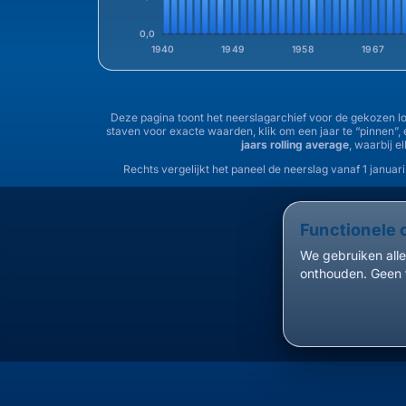
0,0
1940
1949
1958
1967
Deze pagina toont het neerslagarchief voor de gekozen loc
staven voor exacte waarden, klik om een jaar te “pinnen”,
jaars rolling average
, waarbij e
Rechts vergelijkt het paneel de neerslag vanaf 1 januari
Functionele 
We gebruiken alle
onthouden. Geen 