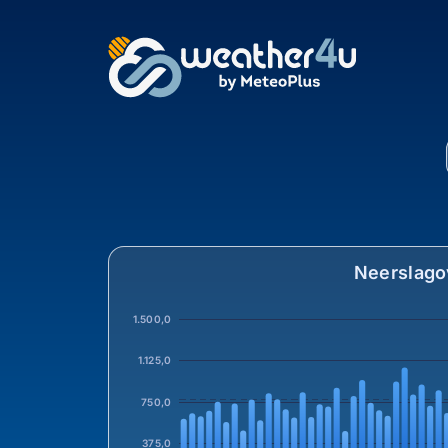
Neerslag in Beuninge
Neerslago
1.500,0
1.125,0
750,0
375,0