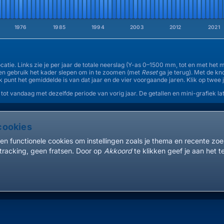
1976
1985
1994
2003
2012
2021
atie. Links zie je per jaar de totale neerslag (Y-as 0–1500 mm, tot en met het
 en gebruik het kader slepen om in te zoomen (met
Reset
ga je terug). Met de k
lk punt het gemiddelde is van dat jaar en de vier voorgaande jaren. Klik op twee 
 tot vandaag met dezelfde periode van vorig jaar. De getallen en mini-grafiek lat
cookies
en functionele cookies om instellingen zoals je thema en recente zo
tracking, geen fratsen. Door op
Akkoord
te klikken geef je aan het t