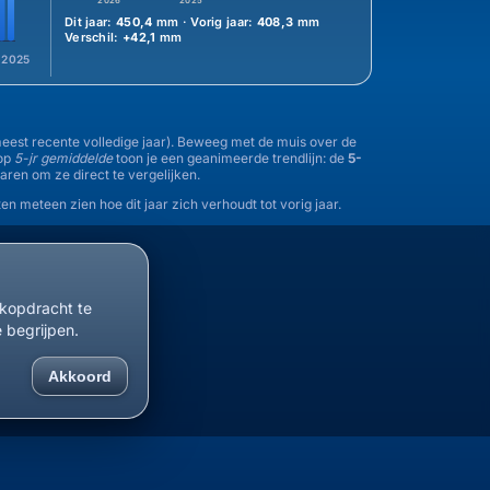
2026
2025
Dit jaar:
450,4
mm · Vorig jaar:
408,3
mm
Verschil:
+42,1
mm
2025
 meest recente volledige jaar). Beweeg met de muis over de
nop
5-jr gemiddelde
toon je een geanimeerde trendlijn: de
5-
jaren om ze direct te vergelijken.
en meteen zien hoe dit jaar zich verhoudt tot vorig jaar.
ekopdracht te
e begrijpen.
Akkoord