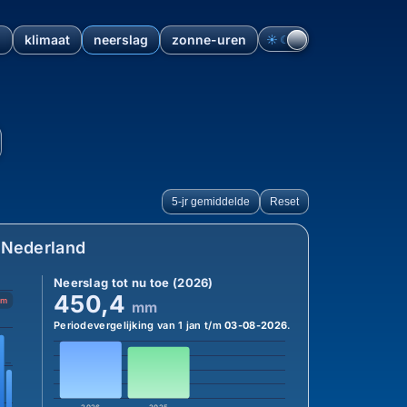
n
klimaat
neerslag
zonne-uren
☀︎
☾
erslaghistorie sinds 1940 e
5-jr gemiddelde
Reset
 Nederland
Neerslag tot nu toe (2026)
450,4
mm
mm
Periodevergelijking van 1 jan t/m
03-08-2026
.