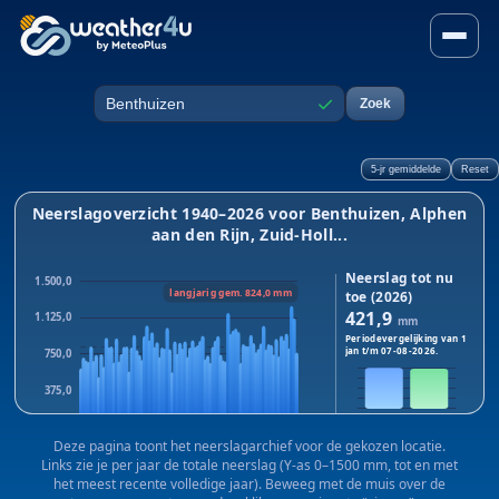
Neerslag in Benthuizen, Alph
✓
Zoek
Plaats
5-jr gemiddelde
Reset
Neerslagoverzicht 1940–2026 voor Benthuizen, Alphen
aan den Rijn, Zuid-Holl...
Neerslag tot nu
1.500,0
langjarig gem. 824,0 mm
toe (2026)
421,9
1.125,0
mm
Periodevergelijking van 1
jan t/m
07-08-2026
.
750,0
375,0
2026
2025
0,0
Dit jaar:
421,9
mm · Vorig
Deze pagina toont het neerslagarchief voor de gekozen locatie.
1940
1983
2025
jaar:
413,8
mm
Links zie je per jaar de totale neerslag (Y-as 0–1500 mm, tot en met
Verschil:
+8,1
mm
het meest recente volledige jaar). Beweeg met de muis over de