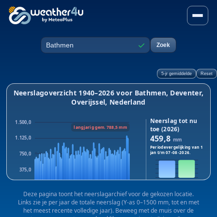
Neerslag in Bathmen, Devent
✓
Zoek
Plaats
5-jr gemiddelde
Reset
Neerslagoverzicht 1940–2026 voor Bathmen, Deventer,
Overijssel, Nederland
Neerslag tot nu
1.500,0
langjarig gem. 788,5 mm
toe (2026)
459,8
1.125,0
mm
Periodevergelijking van 1
jan t/m
07-08-2026
.
750,0
375,0
2026
2025
0,0
Dit jaar:
459,8
mm · Vorig
Deze pagina toont het neerslagarchief voor de gekozen locatie.
1940
1983
2025
jaar:
473,2
mm
Links zie je per jaar de totale neerslag (Y-as 0–1500 mm, tot en met
Verschil:
-13,4
mm
het meest recente volledige jaar). Beweeg met de muis over de