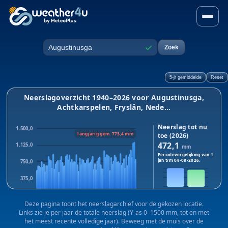
Neerslag in Augustinusga, A
✓
Zoek
Plaats
5-jr gemiddelde
Reset
Neerslagoverzicht 1940–2026 voor Augustinusga,
Achtkarspelen, Fryslân, Nede...
Neerslag tot nu
1.500,0
langjarig gem. 773,4 mm
toe (2026)
472,1
1.125,0
mm
Periodevergelijking van 1
jan t/m
04-08-2026
.
750,0
375,0
2026
2025
0,0
Dit jaar:
472,1
mm · Vorig
Deze pagina toont het neerslagarchief voor de gekozen locatie.
1940
1983
2025
jaar:
430,3
mm
Links zie je per jaar de totale neerslag (Y-as 0–1500 mm, tot en met
Verschil:
+41,8
mm
het meest recente volledige jaar). Beweeg met de muis over de