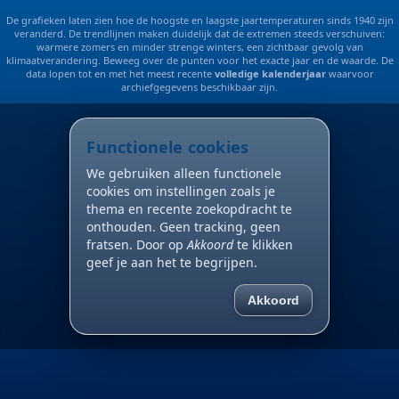
De grafieken laten zien hoe de hoogste en laagste jaartemperaturen sinds 1940 zijn
veranderd. De trendlijnen maken duidelijk dat de extremen steeds verschuiven:
warmere zomers en minder strenge winters, een zichtbaar gevolg van
klimaatverandering. Beweeg over de punten voor het exacte jaar en de waarde. De
data lopen tot en met het meest recente
volledige kalenderjaar
waarvoor
archiefgegevens beschikbaar zijn.
Functionele cookies
We gebruiken alleen functionele
cookies om instellingen zoals je
thema en recente zoekopdracht te
onthouden. Geen tracking, geen
fratsen. Door op
Akkoord
te klikken
geef je aan het te begrijpen.
Akkoord