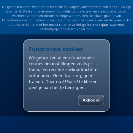
De grafieken laten zien hoe de hoogste en laagste jaartemperaturen sinds 1940 zijn
veranderd. De trendlijnen maken duidelijk dat de extremen steeds verschuiven:
warmere zomers en minder strenge winters, een zichtbaar gevolg van
klimaatverandering. Beweeg over de punten voor het exacte jaar en de waarde. De
data lopen tot en met het meest recente
volledige kalenderjaar
waarvoor
archiefgegevens beschikbaar zijn.
Functionele cookies
We gebruiken alleen functionele
cookies om instellingen zoals je
thema en recente zoekopdracht te
onthouden. Geen tracking, geen
fratsen. Door op
Akkoord
te klikken
geef je aan het te begrijpen.
Akkoord