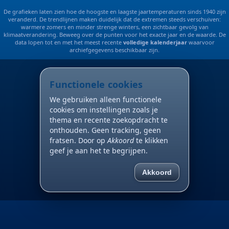
De grafieken laten zien hoe de hoogste en laagste jaartemperaturen sinds 1940 zijn
veranderd. De trendlijnen maken duidelijk dat de extremen steeds verschuiven:
warmere zomers en minder strenge winters, een zichtbaar gevolg van
klimaatverandering. Beweeg over de punten voor het exacte jaar en de waarde. De
data lopen tot en met het meest recente
volledige kalenderjaar
waarvoor
archiefgegevens beschikbaar zijn.
Functionele cookies
We gebruiken alleen functionele
cookies om instellingen zoals je
thema en recente zoekopdracht te
onthouden. Geen tracking, geen
fratsen. Door op
Akkoord
te klikken
geef je aan het te begrijpen.
Akkoord