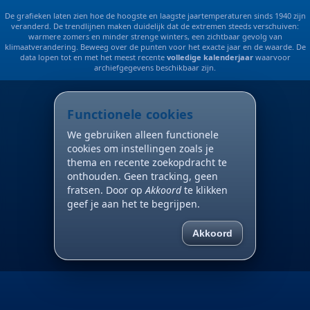
De grafieken laten zien hoe de hoogste en laagste jaartemperaturen sinds 1940 zijn
veranderd. De trendlijnen maken duidelijk dat de extremen steeds verschuiven:
warmere zomers en minder strenge winters, een zichtbaar gevolg van
klimaatverandering. Beweeg over de punten voor het exacte jaar en de waarde. De
data lopen tot en met het meest recente
volledige kalenderjaar
waarvoor
archiefgegevens beschikbaar zijn.
Functionele cookies
We gebruiken alleen functionele
cookies om instellingen zoals je
thema en recente zoekopdracht te
onthouden. Geen tracking, geen
fratsen. Door op
Akkoord
te klikken
geef je aan het te begrijpen.
Akkoord