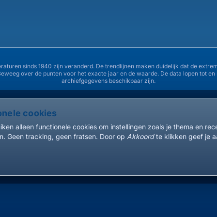
34°
31°
29°
eraturen sinds 1940 zijn veranderd. De trendlijnen maken duidelijk dat de ex
Beweeg over de punten voor het exacte jaar en de waarde. De data lopen tot e
26°
archiefgegevens beschikbaar zijn.
24°
onele cookies
1940
1945
1950
ken alleen functionele cookies om instellingen zoals je thema en re
. Geen tracking, geen fratsen. Door op
Akkoord
te klikken geef je a