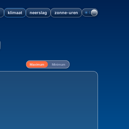
n
klimaat
neerslag
zonne-uren
☀︎
☾
erland: Overzicht en klima
Maximum
Minimum
g van de maximum temperatuur vanaf 1940 voor B