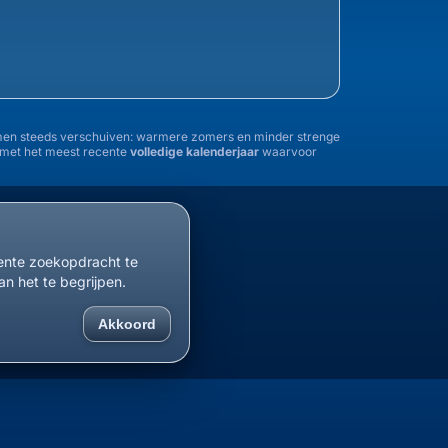
tremen steeds verschuiven: warmere zomers en minder strenge
n met het meest recente
volledige kalenderjaar
waarvoor
1955
1960
1965
1970
1975
1980
1985
cente zoekopdracht te
an het te begrijpen.
Akkoord