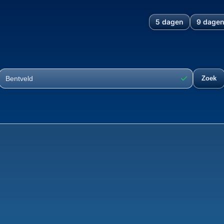
5 dagen
9 dage
ndvoort, Noord-Holland, Ned
✓
Zoek
Plaats
Ontwikkelin
36°