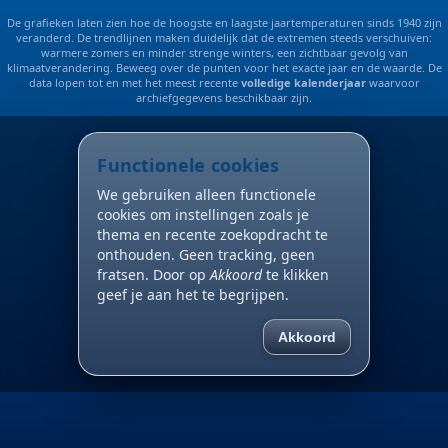
De grafieken laten zien hoe de hoogste en laagste jaartemperaturen sinds 1940 zijn
veranderd. De trendlijnen maken duidelijk dat de extremen steeds verschuiven:
warmere zomers en minder strenge winters, een zichtbaar gevolg van
klimaatverandering. Beweeg over de punten voor het exacte jaar en de waarde. De
data lopen tot en met het meest recente
volledige kalenderjaar
waarvoor
archiefgegevens beschikbaar zijn.
Functionele cookies
We gebruiken alleen functionele
cookies om instellingen zoals je
thema en recente zoekopdracht te
onthouden. Geen tracking, geen
fratsen. Door op
Akkoord
te klikken
geef je aan het te begrijpen.
Akkoord