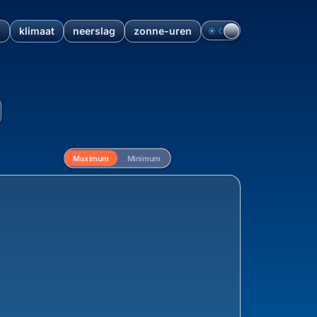
n
klimaat
neerslag
zonne-uren
☀︎
☾
d: Overzicht en klimaatdata 
Maximum
Minimum
ling van de maximum temperatuur vanaf 1940 voor