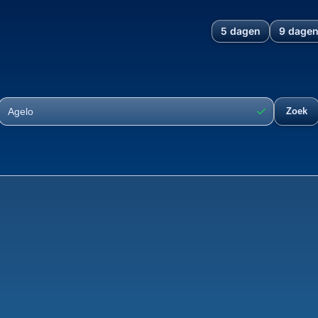
5 dagen
9 dage
lland, Overijssel, Nederlan
✓
Zoek
Plaats
Ontwikke
39°