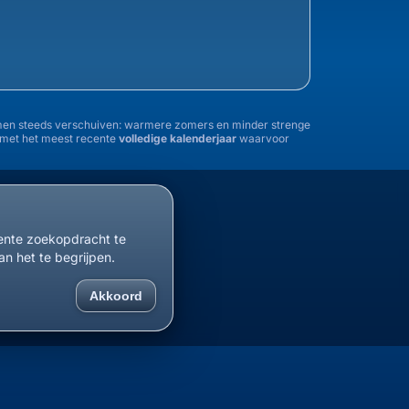
tremen steeds verschuiven: warmere zomers en minder strenge
n met het meest recente
volledige kalenderjaar
waarvoor
1955
1960
1965
1970
1975
1980
1985
cente zoekopdracht te
an het te begrijpen.
Akkoord