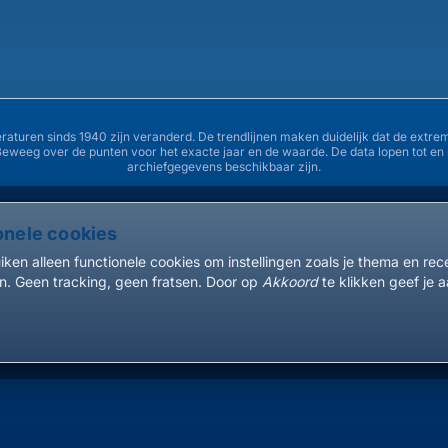
36°
34°
31°
eraturen sinds 1940 zijn veranderd. De trendlijnen maken duidelijk dat de ex
Beweeg over de punten voor het exacte jaar en de waarde. De data lopen tot e
28°
archiefgegevens beschikbaar zijn.
26°
onele cookies
1940
1945
1950
ken alleen functionele cookies om instellingen zoals je thema en re
. Geen tracking, geen fratsen. Door op
Akkoord
te klikken geef je a