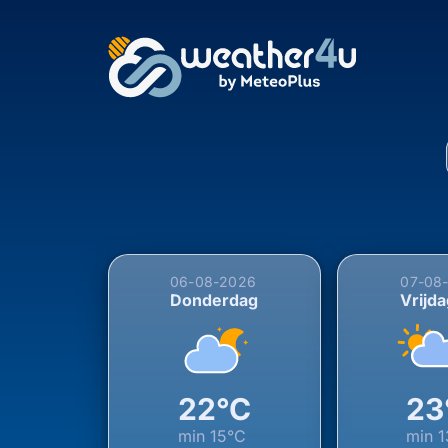
5-daagse weersverwac
06-08-2026
07-08
Donderdag
Vrijd
22°C
23
min
15°C
min
1