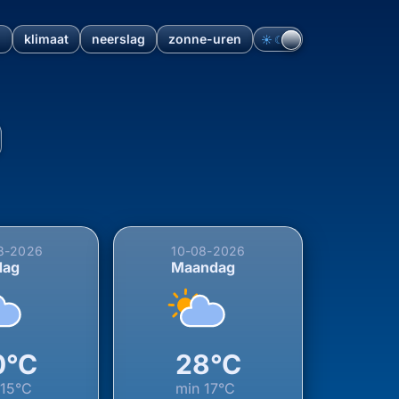
n
klimaat
neerslag
zonne-uren
☀︎
☾
nlanden, Zuid-Holland, Nede
8-2026
10-08-2026
dag
Maandag
0°C
28°C
15°C
min
17°C