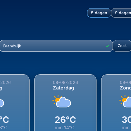
5 dagen
9 dage
hting voor Brandwijk, Mole
✓
Zoek
Plaats
-2026
08-08-2026
09-0
ag
Zaterdag
Zon
°C
26°C
3
3°C
min
14°C
min