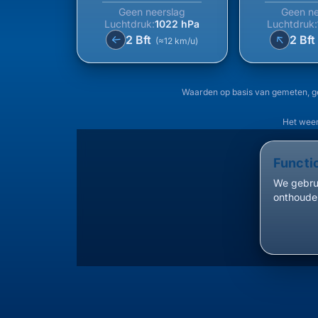
Geen neerslag
Geen ne
Luchtdruk:
1022 hPa
Luchtdruk:
↑
2 Bft
2 Bf
↑
(≈12 km/u)
Waarden op basis van gemeten, g
Het weer
Functi
We gebrui
onthouden