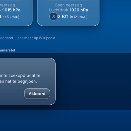
neerslag
Geen neerslag
k:
1015 hPa
Luchtdruk:
1020 hPa
↑
ft
2 Bft
(≈5 km/u)
(≈12 km/u)
ederland. Lees meer op
Wikipedia
.
mmerstol
cente zoekopdracht te
an het te begrijpen.
Akkoord