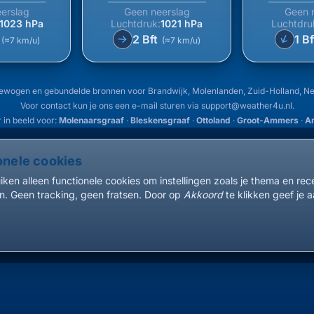
erslag
Geen neerslag
Geen 
1023 hPa
Luchtdruk:
1021 hPa
Luchtdru
↑
t
2 Bft
1 B
↑
(≈7 km/u)
(≈7 km/u)
ewogen en gebundelde bronnen voor Brandwijk, Molenlanden, Zuid-Holland, N
Voor contact kun je ons een e-mail sturen via
support@weather4u.nl
.
 in beeld voor:
Molenaarsgraaf
·
Bleskensgraaf
·
Ottoland
·
Groot-Ammers
·
A
onele cookies
ken alleen functionele cookies om instellingen zoals je thema en re
. Geen tracking, geen fratsen. Door op
Akkoord
te klikken geef je a