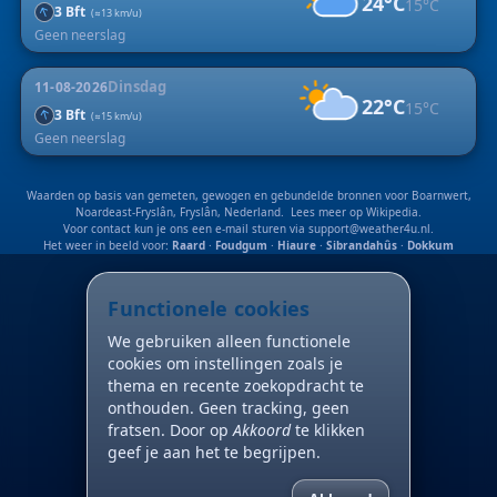
24°C
15°C
↑
3 Bft
(≈13 km/u)
Geen neerslag
Dinsdag
11-08-2026
22°C
15°C
↑
3 Bft
(≈15 km/u)
Geen neerslag
Waarden op basis van gemeten, gewogen en gebundelde bronnen voor Boarnwert,
Noardeast-Fryslân, Fryslân, Nederland. Lees meer op
Wikipedia
.
Voor contact kun je ons een e-mail sturen via
support@weather4u.nl
.
Het weer in beeld voor:
Raard
·
Foudgum
·
Hiaure
·
Sibrandahûs
·
Dokkum
Functionele cookies
We gebruiken alleen functionele
cookies om instellingen zoals je
thema en recente zoekopdracht te
onthouden. Geen tracking, geen
fratsen. Door op
Akkoord
te klikken
geef je aan het te begrijpen.