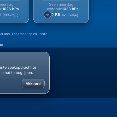
neerslag
Geen neerslag
k:
1026 hPa
Luchtdruk:
1023 hPa
t
2 Bft
↑
(≈13 km/u)
(≈10 km/u)
ederland. Lees meer op
Wikipedia
.
de
cente zoekopdracht te
an het te begrijpen.
Akkoord