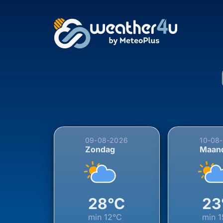
5-daagse weersverwach
09-08-2026
10-08
Zondag
Maan
28°C
23
min
12°C
min
1