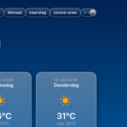
n
klimaat
neerslag
zonne-uren
☀︎
☾
jkerland, Overijssel, Nederl
8-2026
13-08-2026
nsdag
Donderdag
6°C
31°C
n
11°C
min
15°C