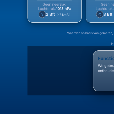
Geen neerslag
Geen ne
Luchtdruk:
1013 hPa
Luchtdruk:
↑
↑
2 Bft
3 Bft
(≈7 km/u)
Waarden op basis van gemeten, 
H
Functi
We gebrui
onthouden