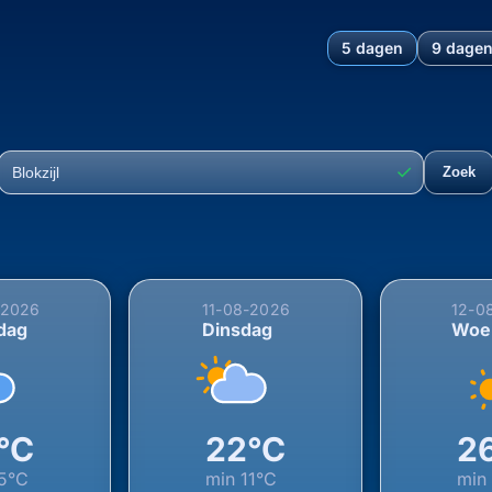
5 dagen
9 dage
ting voor Blokzijl, Steenwi
✓
Zoek
Plaats
-2026
11-08-2026
12-0
dag
Dinsdag
Woe
°C
22°C
2
5°C
min
11°C
mi