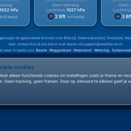
erslag
Geen neerslag
Geen 
1022 hPa
Luchtdruk:
1027 hPa
Luchtdru
↑
2 Bft
3 Bf
↑
(≈12 km/u)
(≈11 km/u)
gewogen en gebundelde bronnen voor Blokzijl, Steenwijkerland, Overijssel, N
Voor contact kun je ons een e-mail sturen via
support@weather4u.nl
.
et weer in beeld voor:
Baarlo
·
Muggenbeet
·
Nederland
·
Wetering
·
Scheerwol
onele cookies
ken alleen functionele cookies om instellingen zoals je thema en re
. Geen tracking, geen fratsen. Door op
Akkoord
te klikken geef je a