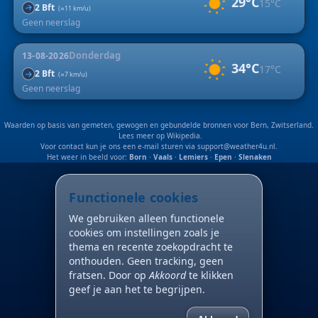
29°C
15°C
2 Bft
↑
(≈11 km/u)
Geen neerslag
Donderdag
13-08-2026
34°C
17°C
2 Bft
↑
(≈7 km/u)
Geen neerslag
Waarden op basis van gemeten, gewogen en gebundelde bronnen voor Bern, Zwitserland.
Lees meer op
Wikipedia
.
Voor contact kun je ons een e-mail sturen via
support@weather4u.nl
.
Het weer in beeld voor:
Born
·
Vaals
·
Lemiers
·
Epen
·
Slenaken
Functionele cookies
We gebruiken alleen functionele
cookies om instellingen zoals je
thema en recente zoekopdracht te
onthouden. Geen tracking, geen
fratsen. Door op
Akkoord
te klikken
geef je aan het te begrijpen.