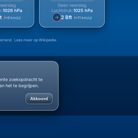
neerslag
Geen neerslag
k:
1026 hPa
Luchtdruk:
1025 hPa
ft
2 Bft
↑
(≈9 km/u)
(≈11 km/u)
derland. Lees meer op
Wikipedia
.
cente zoekopdracht te
an het te begrijpen.
Akkoord