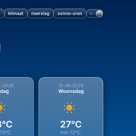
n
klimaat
neerslag
zonne-uren
☀︎
☾
ldoorn, Gelderland, Nederla
8-2026
12-08-2026
sdag
Woensdag
3°C
27°C
n
13°C
min
13°C