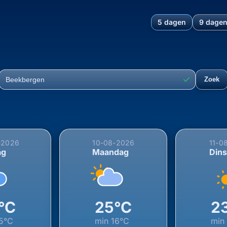
5 dagen
9 dage
hting voor Beekbergen, Ape
✓
Zoek
Plaats
-2026
10-08-2026
11-0
ag
Maandag
Din
°C
25°C
2
5°C
min
16°C
mi