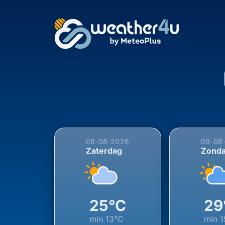
5-daagse weersverwac
08-08-2026
09-08
Zaterdag
Zond
25°C
29
min
13°C
min
1