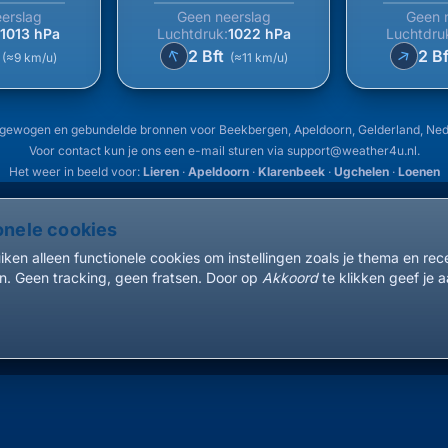
erslag
Geen neerslag
Geen 
:
1013 hPa
Luchtdruk:
1022 hPa
Luchtdru
↑
↑
t
2 Bft
2 B
(≈9 km/u)
(≈11 km/u)
 gewogen en gebundelde bronnen voor Beekbergen, Apeldoorn, Gelderland, Ne
Voor contact kun je ons een e-mail sturen via
support@weather4u.nl
.
Het weer in beeld voor:
Lieren
·
Apeldoorn
·
Klarenbeek
·
Ugchelen
·
Loenen
onele cookies
ken alleen functionele cookies om instellingen zoals je thema en re
. Geen tracking, geen fratsen. Door op
Akkoord
te klikken geef je a