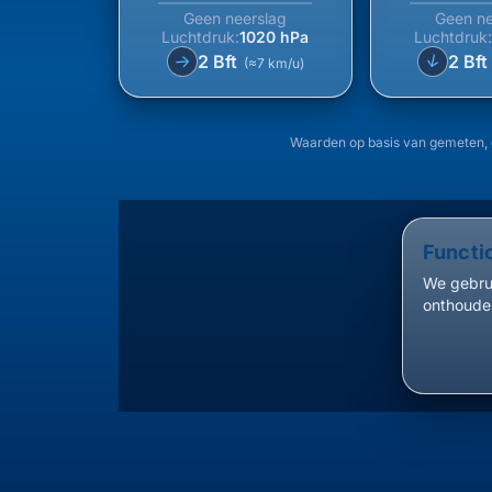
Geen neerslag
Geen ne
Luchtdruk:
1020 hPa
Luchtdruk
↑
2 Bft
2 Bf
↑
(≈7 km/u)
Waarden op basis van gemeten,
Functi
We gebrui
onthouden