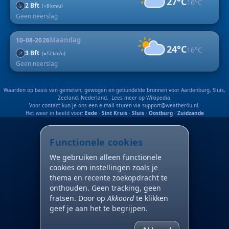
27°C
16°C
↑
2 Bft
(≈8 km/u)
Geen neerslag
Maandag
10-08-2026
24°C
16°C
↑
3 Bft
(≈12 km/u)
Geen neerslag
Waarden op basis van gemeten, gewogen en gebundelde bronnen voor Aardenburg, Sluis,
Zeeland, Nederland. Lees meer op
Wikipedia
.
Voor contact kun je ons een e-mail sturen via
support@weather4u.nl
.
Het weer in beeld voor:
Eede
·
Sint Kruis
·
Sluis
·
Oostburg
·
Zuidzande
Functionele cookies
We gebruiken alleen functionele
cookies om instellingen zoals je
thema en recente zoekopdracht te
onthouden. Geen tracking, geen
fratsen. Door op
Akkoord
te klikken
geef je aan het te begrijpen.