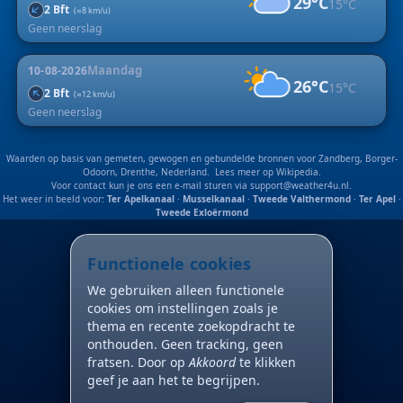
29°C
15°C
↑
2 Bft
(≈8 km/u)
Geen neerslag
Maandag
10-08-2026
26°C
15°C
↑
2 Bft
(≈12 km/u)
Geen neerslag
Waarden op basis van gemeten, gewogen en gebundelde bronnen voor Zandberg, Borger-
Odoorn, Drenthe, Nederland. Lees meer op
Wikipedia
.
Voor contact kun je ons een e-mail sturen via
support@weather4u.nl
.
Het weer in beeld voor:
Ter Apelkanaal
·
Musselkanaal
·
Tweede Valthermond
·
Ter Apel
·
Tweede Exloërmond
Functionele cookies
We gebruiken alleen functionele
cookies om instellingen zoals je
thema en recente zoekopdracht te
onthouden. Geen tracking, geen
fratsen. Door op
Akkoord
te klikken
geef je aan het te begrijpen.