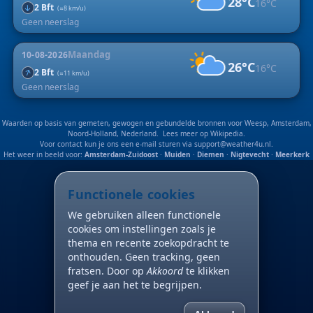
28°C
16°C
2 Bft
↑
(≈8 km/u)
Geen neerslag
Maandag
10-08-2026
26°C
16°C
↑
2 Bft
(≈11 km/u)
Geen neerslag
Waarden op basis van gemeten, gewogen en gebundelde bronnen voor Weesp, Amsterdam,
Noord-Holland, Nederland. Lees meer op
Wikipedia
.
Voor contact kun je ons een e-mail sturen via
support@weather4u.nl
.
Het weer in beeld voor:
Amsterdam-Zuidoost
·
Muiden
·
Diemen
·
Nigtevecht
·
Meerkerk
Functionele cookies
We gebruiken alleen functionele
cookies om instellingen zoals je
thema en recente zoekopdracht te
onthouden. Geen tracking, geen
fratsen. Door op
Akkoord
te klikken
geef je aan het te begrijpen.