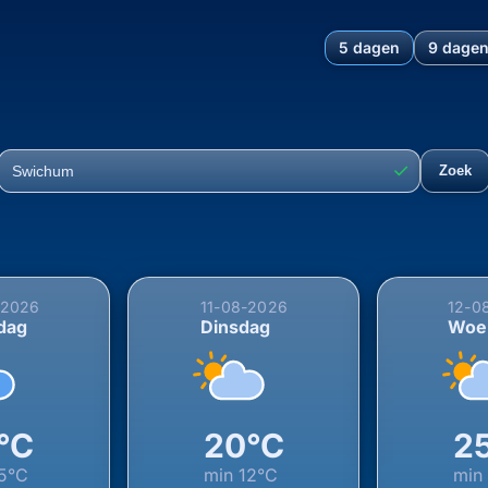
5 dagen
9 dage
chting voor Swichum, Leeuwa
✓
Zoek
Plaats
-2026
11-08-2026
12-0
dag
Dinsdag
Woe
°C
20°C
2
5°C
min
12°C
mi