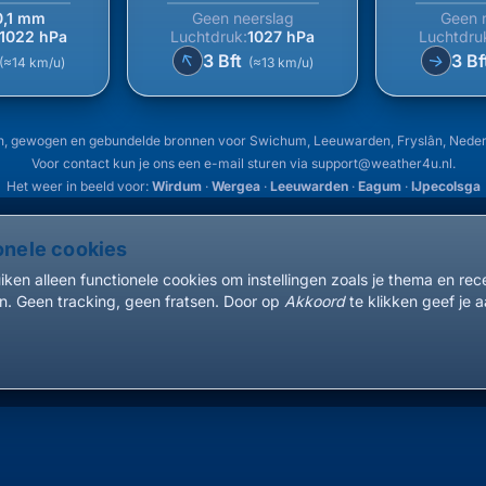
0,1 mm
Geen neerslag
Geen 
1022 hPa
Luchtdruk:
1027 hPa
Luchtdru
↑
3 Bft
3 Bf
↑
(≈14 km/u)
(≈13 km/u)
n, gewogen en gebundelde bronnen voor Swichum, Leeuwarden, Fryslân, Nede
Voor contact kun je ons een e-mail sturen via
support@weather4u.nl
.
Het weer in beeld voor:
Wirdum
·
Wergea
·
Leeuwarden
·
Eagum
·
IJpecolsga
onele cookies
ken alleen functionele cookies om instellingen zoals je thema en re
. Geen tracking, geen fratsen. Door op
Akkoord
te klikken geef je a