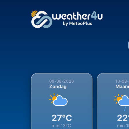
5-daagse weersverwa
09-08-2026
10-08
Zondag
Maan
27°C
22
min
13°C
min
1