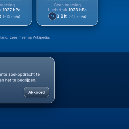
neerslag
Geen neerslag
k:
1027 hPa
Luchtdruk:
1023 hPa
↑
t
3 Bft
(≈13 km/u)
(≈14 km/u)
rland. Lees meer op
Wikipedia
.
cente zoekopdracht te
an het te begrijpen.
Akkoord