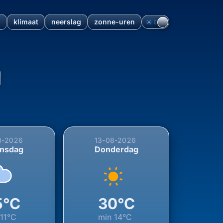
n
klimaat
neerslag
zonne-uren
☀︎
☾
rden, Fryslân, Nederland (
8-2026
13-08-2026
nsdag
Donderdag
5°C
30°C
n
11°C
min
14°C