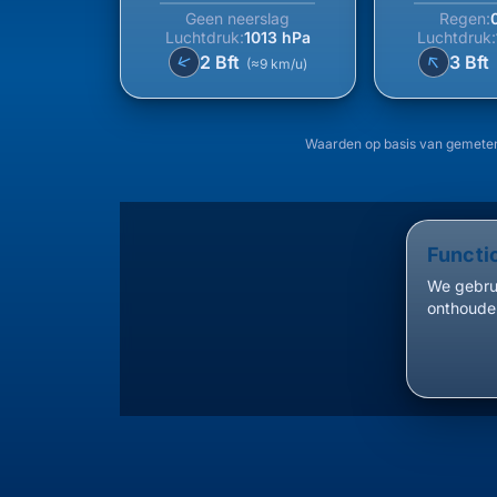
Geen neerslag
Regen:
Luchtdruk:
1013 hPa
Luchtdruk:
↑
↑
2 Bft
3 Bft
(≈9 km/u)
Waarden op basis van gemete
Functi
We gebrui
onthouden