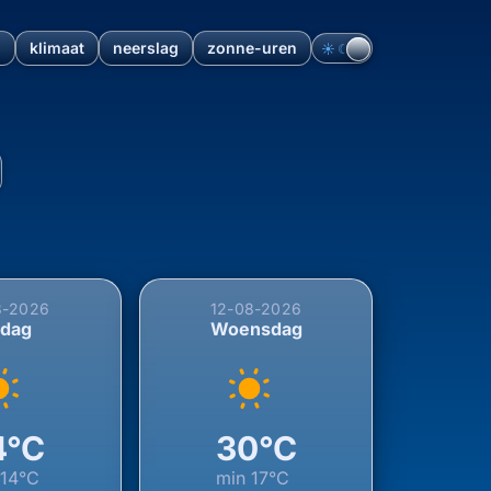
n
klimaat
neerslag
zonne-uren
☀︎
☾
sdriel, Gelderland, Nederla
8-2026
12-08-2026
sdag
Woensdag
4°C
30°C
n
14°C
min
17°C