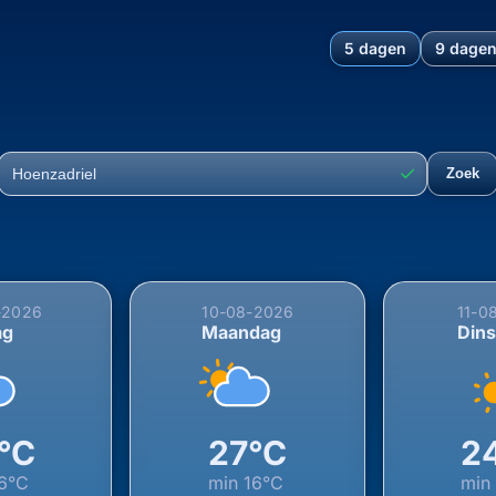
5 dagen
9 dage
hting voor Hoenzadriel, Maa
✓
Zoek
Plaats
-2026
10-08-2026
11-0
ag
Maandag
Din
°C
27°C
2
6°C
min
16°C
mi