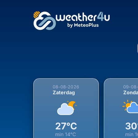
5-daagse weersverwac
08-08-2026
09-08
Zaterdag
Zond
27°C
30
min
14°C
min
1