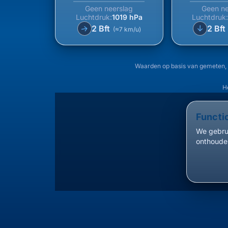
Geen neerslag
Geen ne
Luchtdruk:
1019 hPa
Luchtdruk
↑
2 Bft
2 Bft
↑
(≈7 km/u)
Waarden op basis van gemeten, 
H
Functi
We gebrui
onthouden