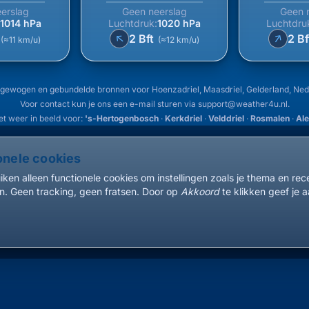
erslag
Geen neerslag
Geen 
:
1014 hPa
Luchtdruk:
1020 hPa
Luchtdru
↑
↑
2 Bft
2 B
(≈11 km/u)
(≈12 km/u)
gewogen en gebundelde bronnen voor Hoenzadriel, Maasdriel, Gelderland, Ne
Voor contact kun je ons een e-mail sturen via
support@weather4u.nl
.
et weer in beeld voor:
's-Hertogenbosch
·
Kerkdriel
·
Velddriel
·
Rosmalen
·
Al
onele cookies
ken alleen functionele cookies om instellingen zoals je thema en re
. Geen tracking, geen fratsen. Door op
Akkoord
te klikken geef je a