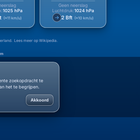
neerslag
Geen neerslag
k:
1025 hPa
Luchtdruk:
1024 hPa
ft
2 Bft
↑
(≈11 km/u)
(≈10 km/u)
derland. Lees meer op
Wikipedia
.
em
cente zoekopdracht te
an het te begrijpen.
Akkoord