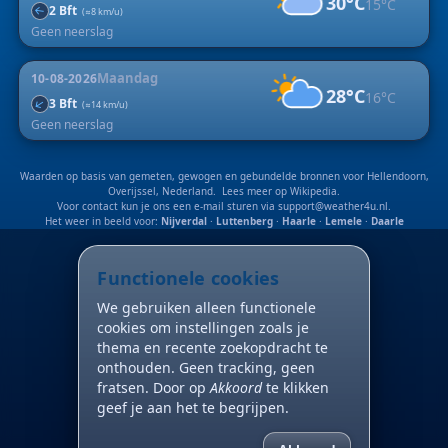
30°C
15°C
2 Bft
↑
(≈8 km/u)
Geen neerslag
Maandag
10-08-2026
28°C
16°C
↑
3 Bft
(≈14 km/u)
Geen neerslag
Waarden op basis van gemeten, gewogen en gebundelde bronnen voor Hellendoorn,
Overijssel, Nederland. Lees meer op
Wikipedia
.
Voor contact kun je ons een e-mail sturen via
support@weather4u.nl
.
Het weer in beeld voor:
Nijverdal
·
Luttenberg
·
Haarle
·
Lemele
·
Daarle
Functionele cookies
We gebruiken alleen functionele
cookies om instellingen zoals je
thema en recente zoekopdracht te
onthouden. Geen tracking, geen
fratsen. Door op
Akkoord
te klikken
geef je aan het te begrijpen.