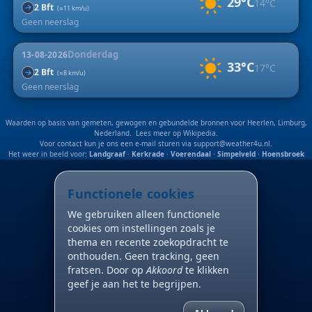
29°C
14°C
2 Bft
↑
(≈11 km/u)
Geen neerslag
Donderdag
13-08-2026
33°C
17°C
2 Bft
↑
(≈8 km/u)
Geen neerslag
Waarden op basis van gemeten, gewogen en gebundelde bronnen voor Heerlen, Limburg,
Nederland. Lees meer op
Wikipedia
.
Voor contact kun je ons een e-mail sturen via
support@weather4u.nl
.
Het weer in beeld voor:
Landgraaf
·
Kerkrade
·
Voerendaal
·
Simpelveld
·
Hoensbroek
Functionele cookies
We gebruiken alleen functionele
cookies om instellingen zoals je
thema en recente zoekopdracht te
onthouden. Geen tracking, geen
fratsen. Door op
Akkoord
te klikken
geef je aan het te begrijpen.