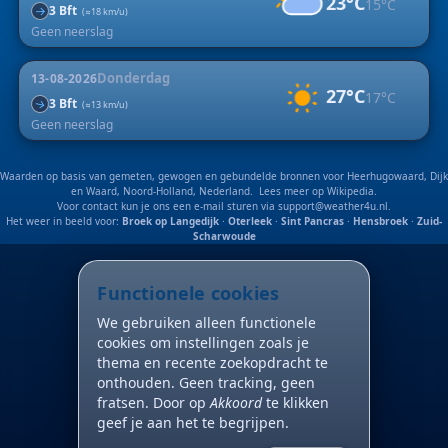
23°C
15°C
3 Bft
↑
(≈18 km/u)
Geen neerslag
Donderdag
13-08-2026
27°C
17°C
3 Bft
↑
(≈13 km/u)
Geen neerslag
Waarden op basis van gemeten, gewogen en gebundelde bronnen voor Heerhugowaard, Dijk
en Waard, Noord-Holland, Nederland. Lees meer op
Wikipedia
.
Voor contact kun je ons een e-mail sturen via
support@weather4u.nl
.
Het weer in beeld voor:
Broek op Langedijk
·
Oterleek
·
Sint Pancras
·
Hensbroek
·
Zuid-
Scharwoude
Functionele cookies
We gebruiken alleen functionele
cookies om instellingen zoals je
thema en recente zoekopdracht te
onthouden. Geen tracking, geen
fratsen. Door op
Akkoord
te klikken
geef je aan het te begrijpen.