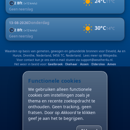
24°C
11°C
2 Bft
↑
(≈12 km/u)
Geen neerslag
Donderdag
13-08-2026
30°C
14°C
↑
2 Bft
(≈12 km/u)
Geen neerslag
Waarden op basis van gemeten, gewogen en gebundelde bronnen voor Eleveld, Aa en
Hunze, Drenthe, Nederland, 9456 TC, Nederland. Lees meer op
Wikipedia
.
Voor contact kun je ons een e-mail sturen via
support@weather4u.nl
.
Het weer in beeld voor:
Geelbroek
·
Ekehaar
·
Assen
·
Eldersloo
·
Amen
Functionele cookies
We gebruiken alleen functionele
cookies om instellingen zoals je
thema en recente zoekopdracht te
onthouden. Geen tracking, geen
fratsen. Door op
Akkoord
te klikken
geef je aan het te begrijpen.