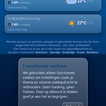
23°C
15°C
3 Bft
↑
(≈18 km/u)
Geen neerslag
Donderdag
13-08-2026
27°C
17°C
3 Bft
↑
(≈13 km/u)
Geen neerslag
Waarden op basis van gemeten, gewogen en gebundelde bronnen voor De Goorn,
Koggenland, Noord-Holland, Nederland. Lees meer op
Wikipedia
.
Voor contact kun je ons een e-mail sturen via
support@weather4u.nl
.
Het weer in beeld voor:
Avenhorn
·
Spierdijk
·
Oudendijk
·
Ursem
·
Berkhout
Functionele cookies
We gebruiken alleen functionele
cookies om instellingen zoals je
thema en recente zoekopdracht te
onthouden. Geen tracking, geen
fratsen. Door op
Akkoord
te klikken
geef je aan het te begrijpen.