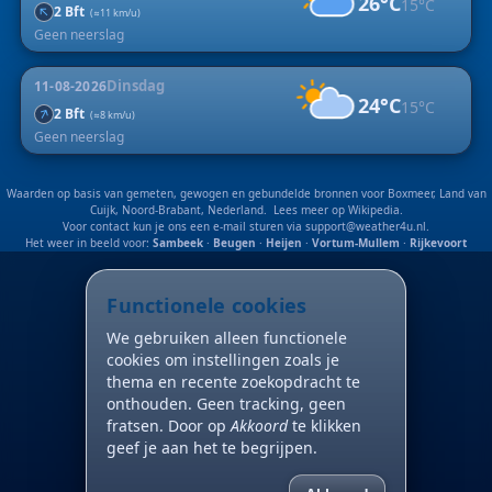
26°C
15°C
↑
2 Bft
(≈11 km/u)
Geen neerslag
Dinsdag
11-08-2026
24°C
15°C
↑
2 Bft
(≈8 km/u)
Geen neerslag
Waarden op basis van gemeten, gewogen en gebundelde bronnen voor Boxmeer, Land van
Cuijk, Noord-Brabant, Nederland. Lees meer op
Wikipedia
.
Voor contact kun je ons een e-mail sturen via
support@weather4u.nl
.
Het weer in beeld voor:
Sambeek
·
Beugen
·
Heijen
·
Vortum-Mullem
·
Rijkevoort
Functionele cookies
We gebruiken alleen functionele
cookies om instellingen zoals je
thema en recente zoekopdracht te
onthouden. Geen tracking, geen
fratsen. Door op
Akkoord
te klikken
geef je aan het te begrijpen.