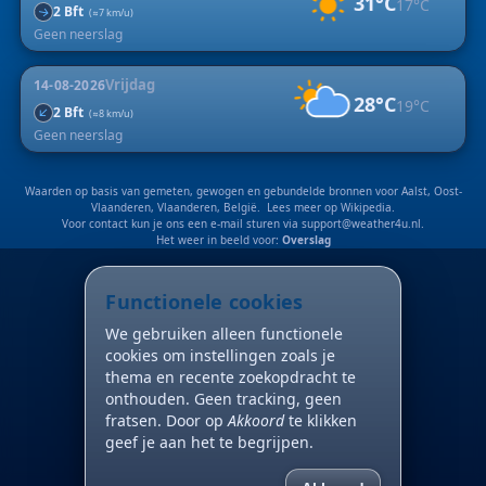
31°C
17°C
2 Bft
↑
(≈7 km/u)
Geen neerslag
Vrijdag
14-08-2026
28°C
19°C
↑
2 Bft
(≈8 km/u)
Geen neerslag
Waarden op basis van gemeten, gewogen en gebundelde bronnen voor Aalst, Oost-
Vlaanderen, Vlaanderen, België. Lees meer op
Wikipedia
.
Voor contact kun je ons een e-mail sturen via
support@weather4u.nl
.
Het weer in beeld voor:
Overslag
Functionele cookies
We gebruiken alleen functionele
cookies om instellingen zoals je
thema en recente zoekopdracht te
onthouden. Geen tracking, geen
fratsen. Door op
Akkoord
te klikken
geef je aan het te begrijpen.