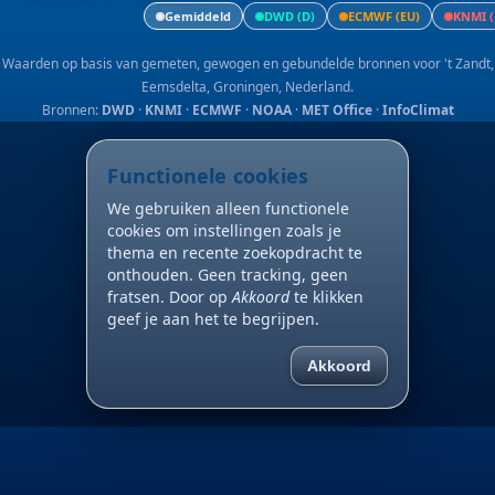
Gemiddeld
DWD (D)
ECMWF (EU)
KNMI (
Waarden op basis van gemeten, gewogen en gebundelde bronnen voor 't Zandt,
Eemsdelta, Groningen, Nederland.
Bronnen:
DWD
·
KNMI
·
ECMWF
·
NOAA
·
MET Office
·
InfoClimat
Functionele cookies
We gebruiken alleen functionele
cookies om instellingen zoals je
thema en recente zoekopdracht te
onthouden. Geen tracking, geen
fratsen. Door op
Akkoord
te klikken
geef je aan het te begrijpen.
Akkoord