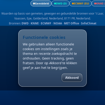
Gemiddeld
DWD (D)
ECMWF (EU)
KNMI (
Waarden op basis van gemeten, gewogen en gebundelde bronnen voor 't Laar,
Vaassen, Epe, Gelderland, Nederland, 8171 PR, Nederland.
Bronnen:
DWD
·
KNMI
·
ECMWF
·
NOAA
·
MET Office
·
InfoClimat
Functionele cookies
We gebruiken alleen functionele
cookies om instellingen zoals je
thema en recente zoekopdracht te
onthouden. Geen tracking, geen
fratsen. Door op
Akkoord
te klikken
geef je aan het te begrijpen.
Akkoord