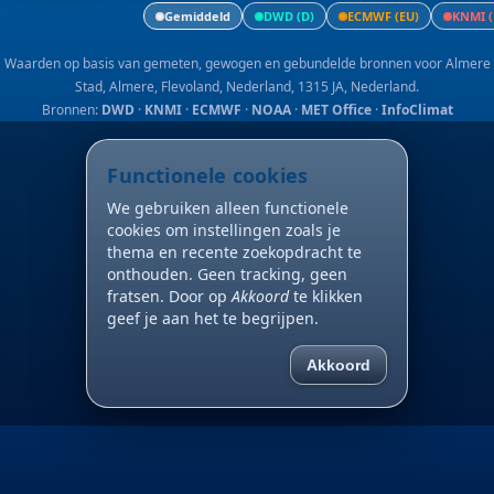
Gemiddeld
DWD (D)
ECMWF (EU)
KNMI (
Waarden op basis van gemeten, gewogen en gebundelde bronnen voor Almere
Stad, Almere, Flevoland, Nederland, 1315 JA, Nederland.
Bronnen:
DWD
·
KNMI
·
ECMWF
·
NOAA
·
MET Office
·
InfoClimat
Functionele cookies
We gebruiken alleen functionele
cookies om instellingen zoals je
thema en recente zoekopdracht te
onthouden. Geen tracking, geen
fratsen. Door op
Akkoord
te klikken
geef je aan het te begrijpen.
Akkoord