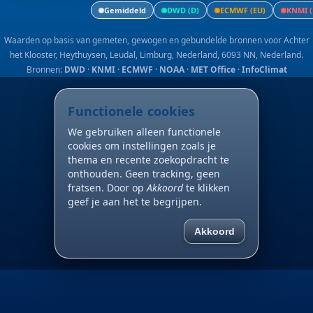
Gemiddeld
DWD (D)
ECMWF (EU)
KNMI (
Waarden op basis van gemeten, gewogen en gebundelde bronnen voor Achter
het Klooster, Heythuysen, Leudal, Limburg, Nederland, 6093 NN, Nederland.
Bronnen:
DWD
·
KNMI
·
ECMWF
·
NOAA
·
MET Office
·
InfoClimat
Functionele cookies
We gebruiken alleen functionele
cookies om instellingen zoals je
thema en recente zoekopdracht te
onthouden. Geen tracking, geen
fratsen. Door op
Akkoord
te klikken
geef je aan het te begrijpen.
Akkoord