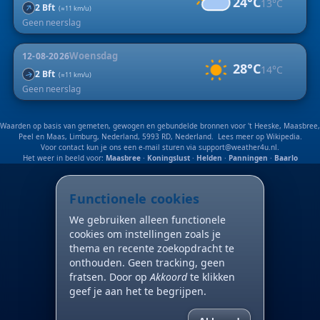
24°C
13°C
↑
2 Bft
(≈11 km/u)
Geen neerslag
Woensdag
12-08-2026
28°C
14°C
2 Bft
↑
(≈11 km/u)
Geen neerslag
Waarden op basis van gemeten, gewogen en gebundelde bronnen voor 't Heeske, Maasbree,
Peel en Maas, Limburg, Nederland, 5993 RD, Nederland. Lees meer op
Wikipedia
.
Voor contact kun je ons een e-mail sturen via
support@weather4u.nl
.
Het weer in beeld voor:
Maasbree
·
Koningslust
·
Helden
·
Panningen
·
Baarlo
Functionele cookies
We gebruiken alleen functionele
cookies om instellingen zoals je
thema en recente zoekopdracht te
onthouden. Geen tracking, geen
fratsen. Door op
Akkoord
te klikken
geef je aan het te begrijpen.